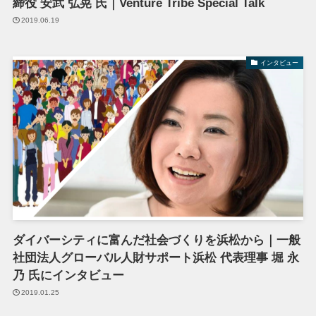
締役 安武 弘晃 氏｜Venture Tribe Special Talk
2019.06.19
インタビュー
ダイバーシティに富んだ社会づくりを浜松から｜一般
社団法人グローバル人財サポート浜松 代表理事 堀 永
乃 氏にインタビュー
2019.01.25