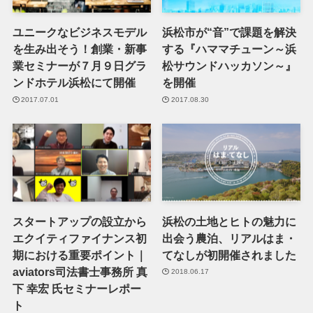
ユニークなビジネスモデル
浜松市が“音”で課題を解決
を生み出そう！創業・新事
する『ハママチューン～浜
業セミナーが７月９日グラ
松サウンドハッカソン～』
ンドホテル浜松にて開催
を開催
2017.07.01
2017.08.30
スタートアップの設立から
浜松の土地とヒトの魅力に
エクイティファイナンス初
出会う農泊、リアルはま・
期における重要ポイント｜
てなしが初開催されました
aviators司法書士事務所 真
2018.06.17
下 幸宏 氏セミナーレポー
ト