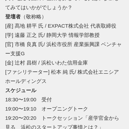
てみてはいかがでしょうか？
登壇者
（敬称略）
[産] 髙地 耕平 氏 / EXPACT株式会社 代表取締役
[学] 遠藤 正之 氏/ 静岡大学 情報学部教授
[官] 市橋 良真 氏/ 浜松市役所 産業振興課 ベンチャ
ー支援G
[金] 辻村 昌樹 / 浜松いわた信用金庫
[ファシリテーター] 松本 純 氏/ 株式会社エニシア
ホールディングス
スケジュール
18:30〜19:00 受付
19:00〜19:10 オープニングトーク
19:20〜20:20 トークセッション「産学官金から
見る 浜松のスタートアップ事情とは？」