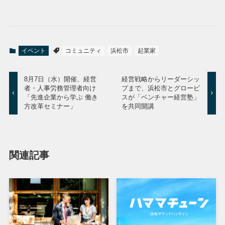
イベント
コミュニティ
浜松市
起業家
8月7日（水）開催、経営
経営戦略からリーダーシッ
者・人事労務管理者向け
プまで、浜松市とグロービ
「先進企業から学ぶ 働き
スが「ベンチャー経営塾」
方改革セミナー」
を共同開講
関連記事