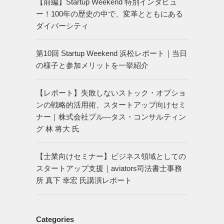
【前編】Startup Weekend 特別インタビュ
ー！100年の歴史の中で、変革とともにある
ダイバーシティ
第10回 Startup Weekend 浜松レポート｜当日
の様子と参加メリットを一挙紹介
【レポート】失敗しないストック・オプショ
ンの戦略的活用術、スタートアップ向けセミ
ナー｜株式会社プル―タス・コンサルティン
グ 林 将大 氏
【士業向けセミナー】ビジネス領域としての
スタートアップ支援｜aviators司法書士事務
所 真下 幸宏 氏講演レポート
Categories