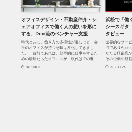
オフィスデザイン・不動産仲介・シ
浜松で「働
ェアオフィスで働く人の想いを形に
シースギタ（
する、Dexi流のベンチャー支援
タビュー
時代と共に、働き方の多様性が進むほど、会
世界的なサー
社のオフィスが持つ意味は変化してきまし
点でありApple
た。一昔前であれは、効率的に仕事をするた
だたるIT企業
めの場所だったオフィスが、現代はITの進...
その企業の経営
2018.08.20
2017.11.24