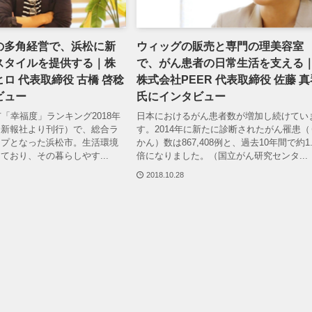
の多角経営で、浜松に新
ウィッグの販売と専門の理美容室
スタイルを提供する｜株
で、がん患者の日常生活を支える
ロ 代表取締役 古橋 啓稔
株式会社PEER 代表取締役 佐藤 真
ビュー
氏にインタビュー
市「幸福度」ランキング2018年
日本におけるがん患者数が増加し続けてい
済新報社より刊行）で、総合ラ
す。2014年に新たに診断されたがん罹患（
ップとなった浜松市。生活環境
かん）数は867,408例と、過去10年間で約1.
ており、その暮らしやす...
倍になりました。（国立がん研究センタ...
2018.10.28