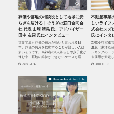
葬儀や墓地の相談役として地域に安
不動産事業
らぎを届ける｜そうぎの窓口合同会
しいライフ
社 代表 山崎 靖晃 氏、アドバイザー
式会社スズヒ
田中 友紹 氏にインタビュー
氏にインタ
世界で最も葬儀の費用が高いと言われる日
20政令指定都
本。葬儀の費用を捻出することが難しい人は
度版（東洋経
多いそうです。高齢者の1人暮らしや少子化が
ンキングのト
進む中、墓地の維持ができないケースも増...
や雇用が安定し
2019.03.26
2018.11.10
Hamamatsu Venture Tribe