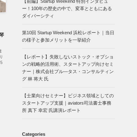
【前編】Startup Weekend 特別インタビュ
ー！100年の歴史の中で、変革とともにある
ダイバーシティ
｜
第10回 Startup Weekend 浜松レポート｜当日
琴
の様子と参加メリットを一挙紹介
ま
【レポート】失敗しないストック・オプショ
り
5
ンの戦略的活用術、スタートアップ向けセミ
ナー｜株式会社プル―タス・コンサルティン
グ 林 将大 氏
【士業向けセミナー】ビジネス領域としての
スタートアップ支援｜aviators司法書士事務
所 真下 幸宏 氏講演レポート
Categories